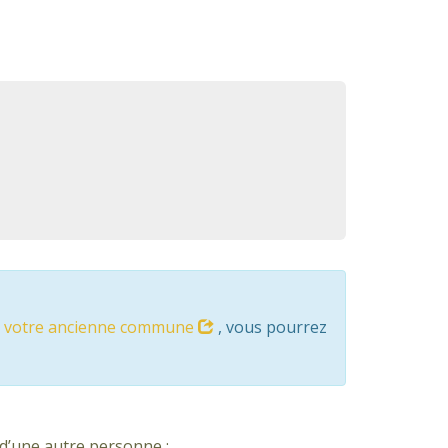
ns votre ancienne commune
, vous pourrez
 d’une autre personne :