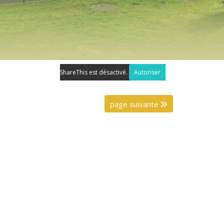
ShareThis est désactivé.
Autoriser
page suivante