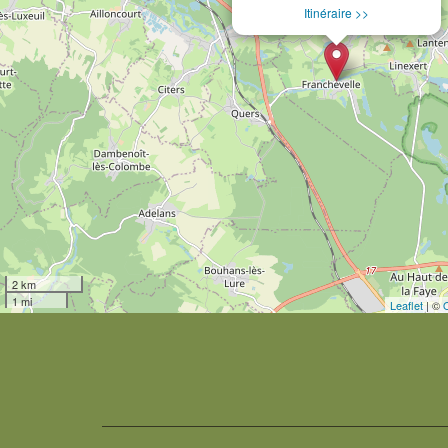
Itinéraire >>
2 km
1 mi
Leaflet
| ©